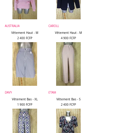
AUSTRALIA
CAROLL
Vêtement Haut - M
Vêtement Haut - M
Prix
Prix
2 400 FCFP
4 900 FCFP
DAVY
ETAM
Vêtement Bas - XL
Vêtement Bas - S
Prix
Prix
1 900 FCFP
2 400 FCFP