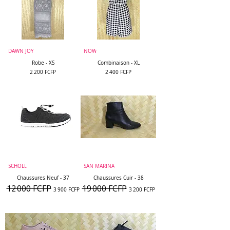
DAWN JOY
NOW
Robe - XS
Combinaison - XL
Prix
Prix
2 200 FCFP
2 400 FCFP
SCHOLL
SAN MARINA
Chaussures Neuf - 37
Chaussures Cuir - 38
12 000 FCFP
19 000 FCFP
Prix original
Prix promotionnel
Prix original
Prix promotionnel
3 900 FCFP
3 200 FCFP