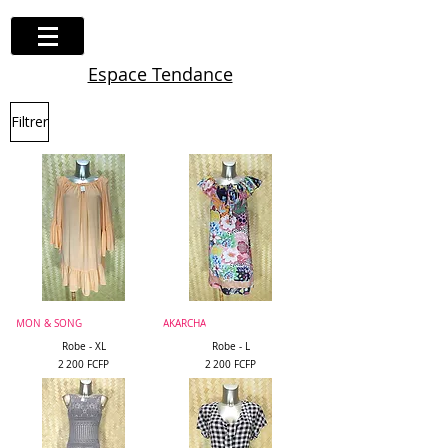
Espace Tendance
Filtrer
MON & SONG
AKARCHA
Robe - XL
Robe - L
Prix
Prix
2 200 FCFP
2 200 FCFP