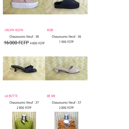
CALVIN KLEIN
RUBI
Chaussures Neuf - 38
Chaussures Neuf - 36
16 000 FCFP
Prix original
Prix promotionnel
Prix
1 900 FCFP
4 800 FCFP
LA BOTTE
BE ME
Chaussures Neuf - 37
Chaussures Neuf - 37
Prix
Prix
2 800 FCFP
2 800 FCFP