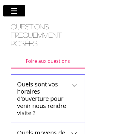
Questions
fréquemment
posées
Foire aux questions
Quels sont vos
horaires
d'ouverture pour
venir nous rendre
visite ?
Nous vous accueillons du
Quels moyens de
mardi au vendredi de 9h30