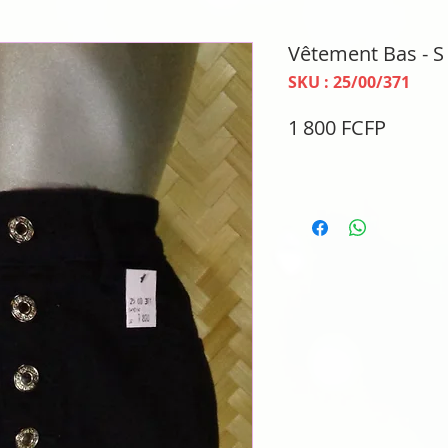
Vêtement Bas - S
SKU : 25/00/371
Prix
1 800 FCFP