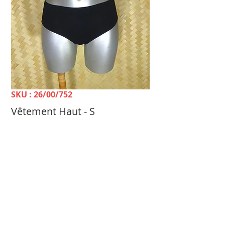
SKU : 26/00/752
Vêtement Haut - S
Prix
2 900 FCFP
TELLE MÈRE, TELLE FILLE Dépôt-vente &
Achat Femme -
100 rue du 24