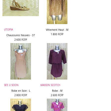
UTOPIA
Vêtement Haut - M
Prix
1 800 FCFP
Chaussures Neuves - 37
Prix
2 600 FCFP
SEE U SOON
MAISON SCOTCH
Robe en Soie - L
Robe - M
Prix
Prix
2 800 FCFP
2 600 FCFP