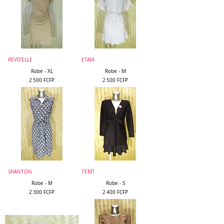
REVD'ELLE
ETAM
Robe - XL
Robe - M
Prix
Prix
2 500 FCFP
2 500 FCFP
SHANTON
TEMT
Robe - M
Robe - S
Prix
Prix
2 300 FCFP
2 400 FCFP