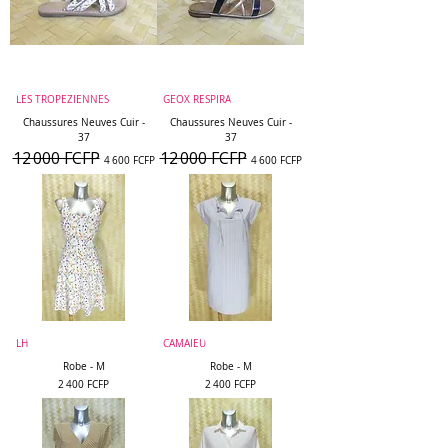
LES TROPEZIENNES
GEOX RESPIRA
Chaussures Neuves Cuir -
Chaussures Neuves Cuir -
37
37
12 000 FCFP
12 000 FCFP
Prix original
Prix promotionnel
Prix original
Prix promotionnel
4 600 FCFP
4 600 FCFP
LH
CAMAIEU
Robe - M
Robe - M
Prix
Prix
2 400 FCFP
2 400 FCFP