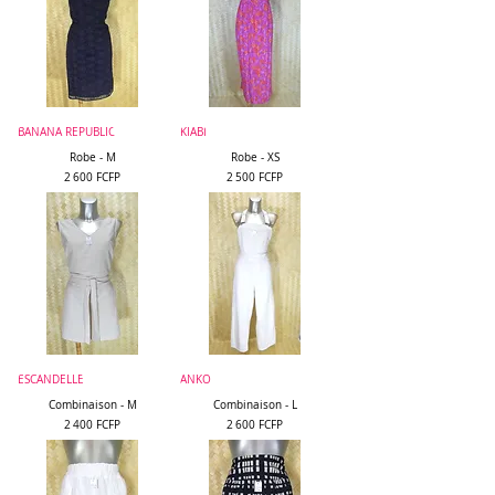
BANANA REPUBLIC
KIABI
Robe - M
Robe - XS
Prix
Prix
2 600 FCFP
2 500 FCFP
ESCANDELLE
ANKO
Combinaison - M
Combinaison - L
Prix
Prix
2 400 FCFP
2 600 FCFP