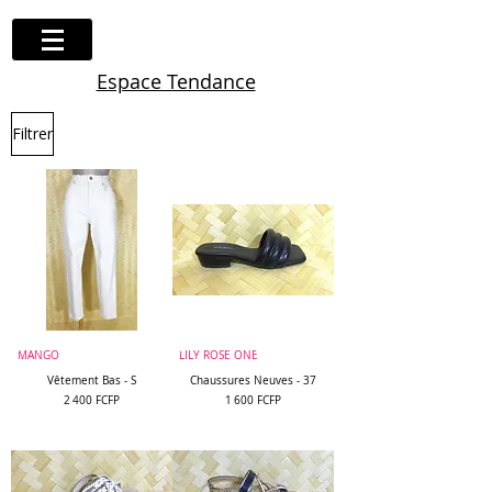
Espace Tendance
Filtrer
MANGO
LILY ROSE ONE
Vêtement Bas - S
Chaussures Neuves - 37
Prix
Prix
2 400 FCFP
1 600 FCFP