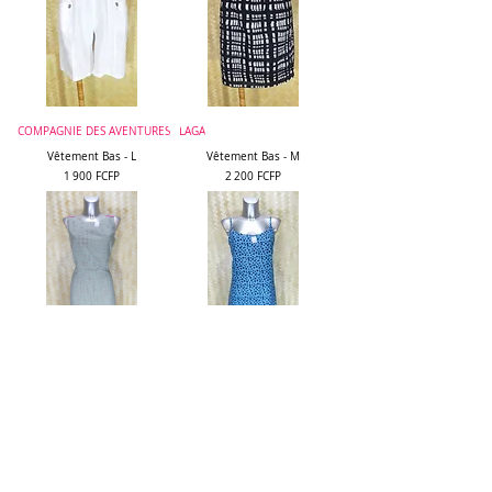
COMPAGNIE DES AVENTURES
LAGA
Vêtement Bas - L
Vêtement Bas - M
Prix
Prix
1 900 FCFP
2 200 FCFP
EMOI
LA FIANCÉE DU MÉKONG
Robe - XL
Robe - L
Prix
Prix
2 400 FCFP
2 400 FCFP