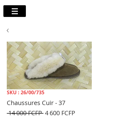
SKU : 26/00/735
Chaussures Cuir - 37
Prix
Prix
 14 000 FCFP 
4 600 FCFP
original
promotionnel