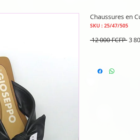
Chaussures en Cu
SKU : 25/47/505
Prix
 12 000 FCFP 
3 8
orig