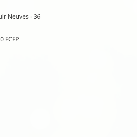
ir Neuves - 36
Prix
00 FCFP
inal
promotionnel