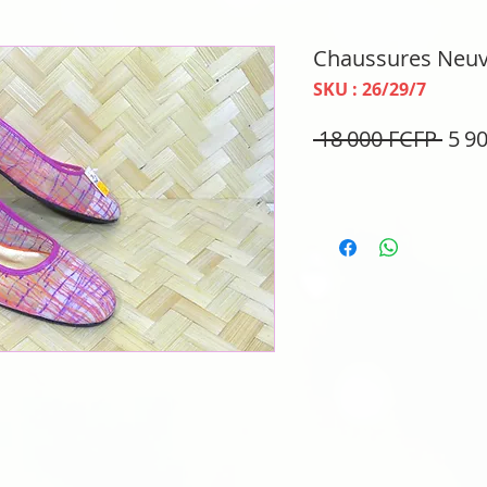
Chaussures Neuve
SKU : 26/29/7
Prix
 18 000 FCFP 
5 9
orig