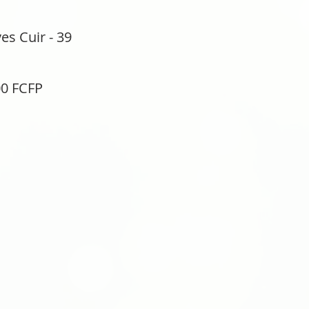
s Cuir - 39
Prix
00 FCFP
inal
promotionnel