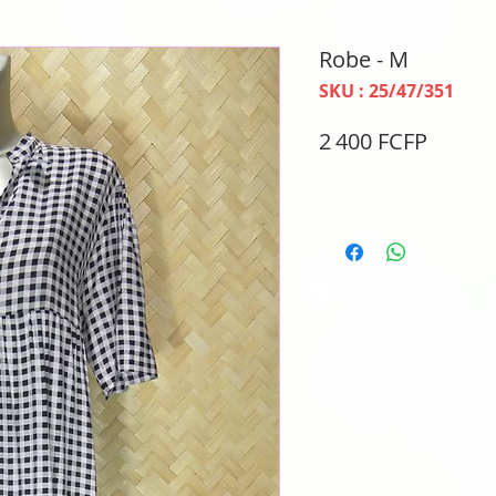
Robe - M
SKU : 25/47/351
Prix
2 400 FCFP