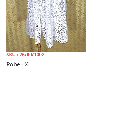
SKU : 26/00/1002
Robe - XL
Prix
2 400 FCFP
TELLE MÈRE, TELLE FILLE Dépôt-vente &
Achat Femme -
100 rue du 24