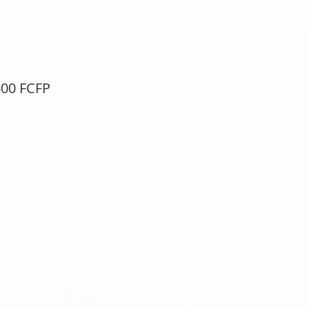
Prix
600 FCFP
inal
promotionnel