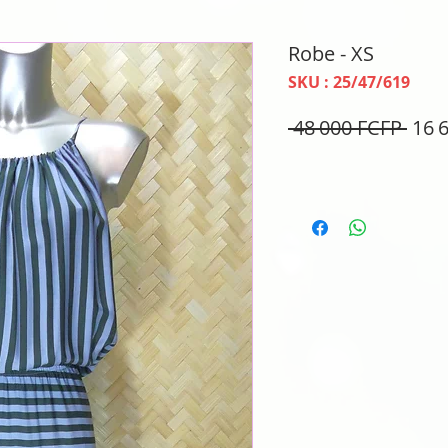
Robe - XS
SKU : 25/47/619
Prix
 48 000 FCFP 
16 
orig